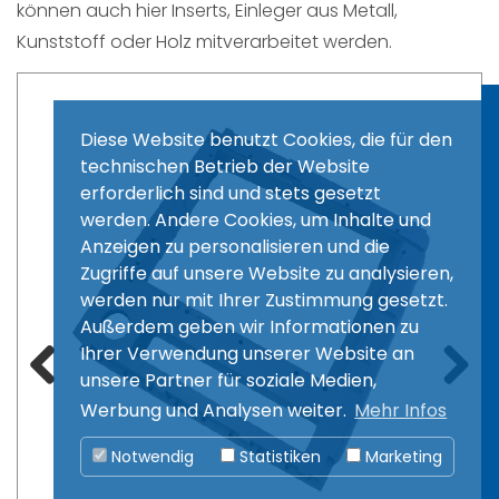
können auch hier Inserts, Einleger aus Metall,
Fahrzeugbau, Medizin-, Agrar- und Gehäusetechnik und
anderen Anwendungen.
Kunststoff oder Holz mitverarbeitet werden.
Leistungen
Diese Website benutzt Cookies, die für den
Schäumen
technischen Betrieb der Website
Tiefziehen
erforderlich sind und stets gesetzt
Lackieren
werden. Andere Cookies, um Inhalte und
Anzeigen zu personalisieren und die
Fräsen, Biegen, Kleben
Zugriffe auf unsere Website zu analysieren,
werden nur mit Ihrer Zustimmung gesetzt.
Links
Außerdem geben wir Informationen zu
Ihrer Verwendung unserer Website an
Impressum
unsere Partner für soziale Medien,
Datenschutz
Werbung und Analysen weiter.
Mehr Infos
Zurück
Weiter
AGB
Notwendig
Statistiken
Marketing