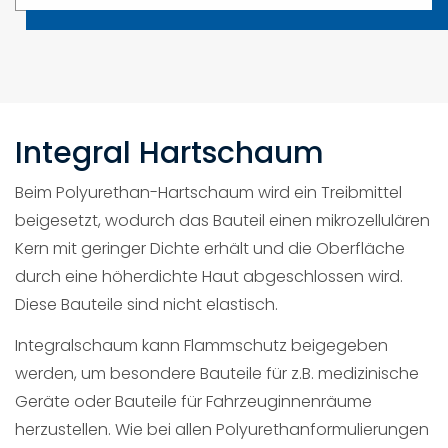
Sägmühlstraße 41
74930 Ittlingen
Kontakt
Integral Hartschaum
0 72 66 / 9 14 90
info@h-s-automotive.de
Beim Polyurethan-Hartschaum wird ein Treibmittel
beigesetzt, wodurch das Bauteil einen mikrozellulären
Kern mit geringer Dichte erhält und die Oberfläche
durch eine höherdichte Haut abgeschlossen wird.
Diese Bauteile sind nicht elastisch.
H+S Automotive GmbH
Integralschaum kann Flammschutz beigegeben
werden, um besondere Bauteile für z.B. medizinische
Als kompetentes mittelständisches Unternehmen
übersetzen wir das Know-how unserer
Geräte oder Bauteile für Fahrzeuginnenräume
Grundstofflieferanten der Polymerchemie in
herzustellen. Wie bei allen Polyurethanformulierungen
Expertenlösungen für Kunststoffbauteile in Industrie,